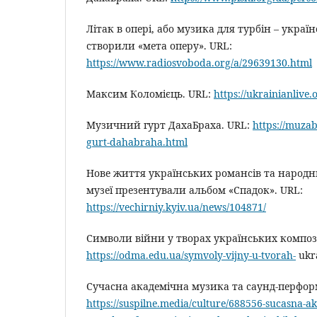
Літак в опері, або музика для турбін – укра
створили «мета оперу». URL:
https://www.radiosvoboda.org/a/29639130.html
Максим Коломієць. URL:
https://ukrainianlive.
Музичний гурт ДахаБраха. URL:
https://muza
gurt-dahabraha.html
Нове життя українських романсів та народн
музеї презентували альбом «Спадок». URL:
https://vechirniy.kyiv.ua/news/104871/
Символи війни у творах українських композ
https://odma.edu.ua/symvoly-vijny-u-tvorah-
ukr
Сучасна академічна музика та саунд-перформ
https://suspilne.media/culture/688556-sucasna-