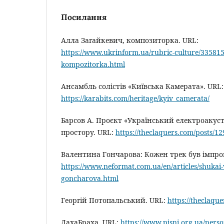
Посилання
Алла Загайкевич, композиторка. URL:
https://www.ukrinform.ua/rubric-culture/3358159
kompozitorka.html
Ансамбль солістів «Київська Камерата». URL:
https://karabits.com/heritage/kyiv_camerata/
Барсов А. Проєкт «Український електроакус
простору. URL:
https://theclaquers.com/posts/1
Валентина Гончарова: Кожен трек був імпров
https://www.neformat.com.ua/en/articles/shukai-
goncharova.html
Георгій Потопальський. URL:
https://theclaqu
ДахаБраха. URL:
https://www.pisni.org.ua/pers