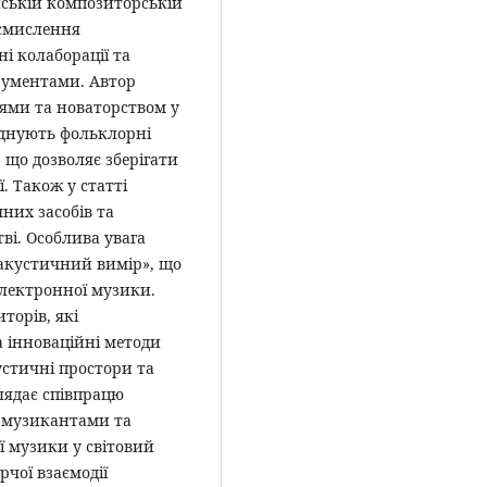
їнській композиторській
осмислення
і колаборації та
рументами. Автор
іями та новаторством у
єднують фольклорні
що дозволяє зберігати
ї. Також у статті
них засобів та
ві. Особлива увага
оакустичний вимір», що
електронної музики.
торів, які
а інноваційні методи
стичні простори та
лядає співпрацю
 музикантами та
ї музики у світовий
чої взаємодії