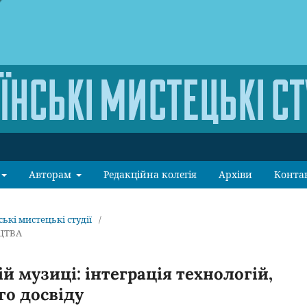
Авторам
Редакційна колегія
Архіви
Конта
ські мистецькі студії
/
ЕЦТВА
ій музиці: інтеграція технологій,
о досвіду