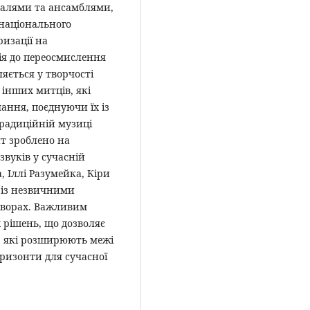
валями та ансамблями,
 національного
изації на
ція до переосмислення
яється у творчості
 інших митців, які
ання, поєднуючи їх із
радиційній музиці
т зроблено на
звуків у сучасній
, Іллі Разумейка, Кіри
 із незвичними
творах. Важливим
 рішень, що дозволяє
, які розширюють межі
ризонти для сучасної