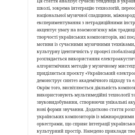
Ця стаття аналізує сучасні тенденції в укра
школі, зокрема інтеграцію технологій, пере
національної музичної спадщини, міжнародн
експериментування з нетрадиційними інст
акцентує увагу на взаємозв’язку між традиц
творчості українських композиторів, які по
мотиви із сучасними музичними техніками, 
культурну ідентичність у процесі глобалізаці
розглядається використання електроакустич
алгоритмічних методів у музичному мистецт
приділяється проєкту «Український електр
демонструє синтез академічного підходу та 
Окрім того, висвітлюється діяльність компози
використовують мультимедійні технології т
звуковидобування, створюючи унікальні аку
нові форми звучання. Додатково стаття розг
українських композиторів із міжнародними
оркестрами, що сприяє інтеграції українсько
культурний простір. Наведено приклади твор