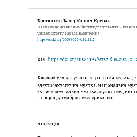
Костянтин Валерійович Крепак
Навчально-науковий інститут мистецтв Лугансь
університету Тараса Шевченка
https://orcid.org/0000-0003-0192-2915
https://doi.org/10.24195/artstudies.2025-2.1
DOI:
сучасна українська музика, 
Ключові слова:
електроакустична музика, національна муз
експериментальна музика, мультимедійні те
співпраця, темброві експерименти
Анотація