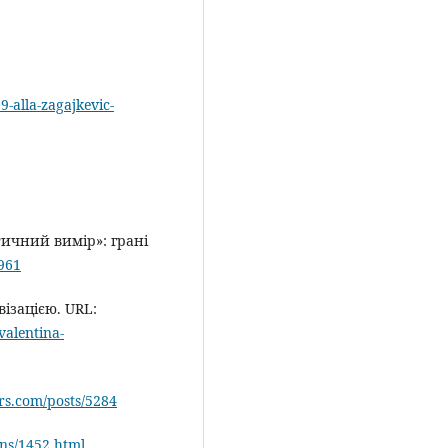
-alla-zagajkevic-
тичний вимір»: грані
2961
ізацією. URL:
valentina-
ers.com/posts/5284
ons/1452.html