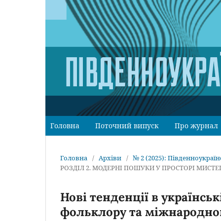
Головна
Поточний випуск
Про журнал
Головна
/
Архіви
/
№ 2 (2025): Південноукраїн
РОЗДІЛ 2. МОДЕРНІ ПОШУКИ У ПРОСТОРІ МИСТ
Нові тенденції в українськ
фольклору та міжнародног