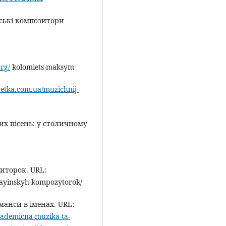
їнські композитори
org/
kolomiets-maksym
betka.com.ua/muzichnij-
их пісень: у столичному
иторок. URL:
ayinskyh-kompozytorok/
анси в іменах. URL:
akademicna-muzika-ta-