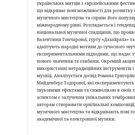
українських митців з європейськими фести
що відкриває нові можливості для розвитку
музичного мистецтва та сприяє його популяр
міжнародному рівні. Розглядається і тенден
національної музичної спадщини, що проявл
Валентини Гончарової, гурту «ДахаБраха» та
адаптують народні мотиви до сучасного звуч
експериментальними підходами, що надає т
нового значення та глибини. Окремий акцен
використанні нетрадиційних інструментів і 
музиці. Аналізується досвід Романа Григоріва
Майденберг-Тодорової, які експериментують
звуковими ефектами та символікою в своїх 
аспектом є залучення унікальних тембрових
авторам створювати оригінальні композиції
музичного мистецтва та відкривають нові го
академічної та електронної музики.