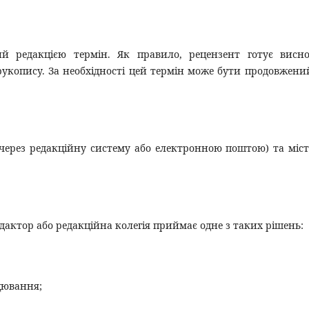
ий редакцією термін. Як правило, рецензент готує висн
укопису. За необхідності цей термін може бути продовжени
(через редакційну систему або електронною поштою) та міс
дактор або редакційна колегія приймає одне з таких рішень:
цювання;