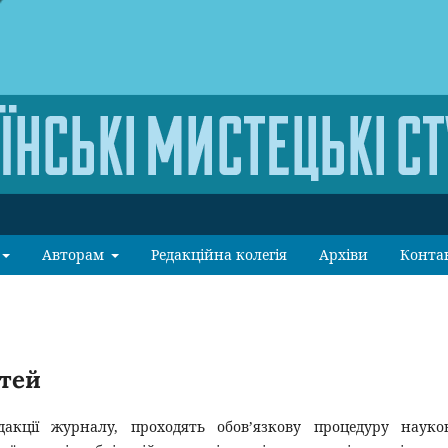
Авторам
Редакційна колегія
Архіви
Конта
атей
дакції журналу, проходять обов’язкову процедуру науко