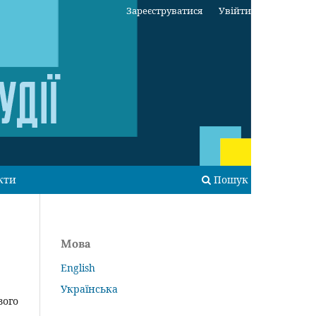
Зареєструватися
Увійти
кти
Пошук
Мова
English
Українська
вого