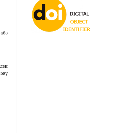
 або
член
кову