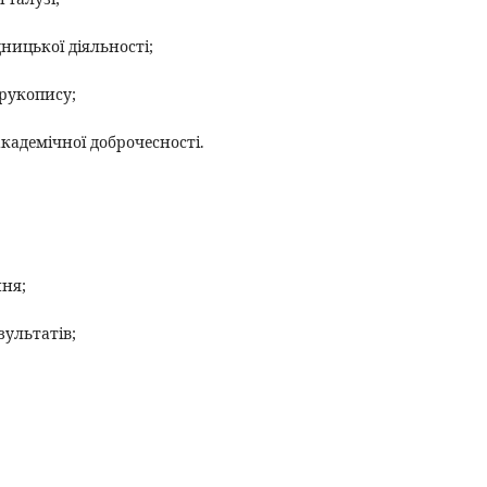
дницької діяльності;
 рукопису;
кадемічної доброчесності.
ння;
зультатів;