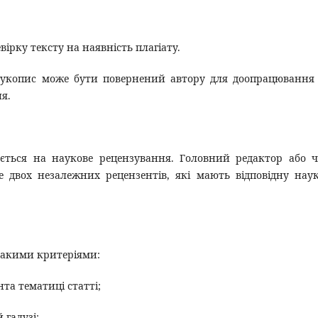
вірку тексту на наявність плагіату.
 рукопис може бути повернений автору для доопрацювання
я.
дається на наукове рецензування. Головний редактор або 
е двох незалежних рецензентів, які мають відповідну нау
 такими критеріями:
ента тематиці статті;
 галузі;