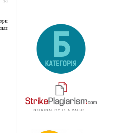
ь та
тори
рияє