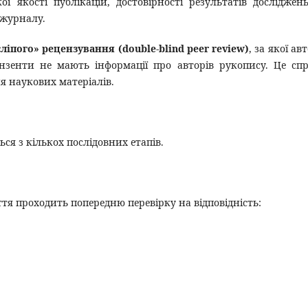
ї якості публікацій, достовірності результатів досліджен
 журналу.
ліпого» рецензування (double-blind peer review)
, за якої ав
ензенти не мають інформації про авторів рукопису. Це сп
я наукових матеріалів.
ся з кількох послідовних етапів.
ття проходить попередню перевірку на відповідність: