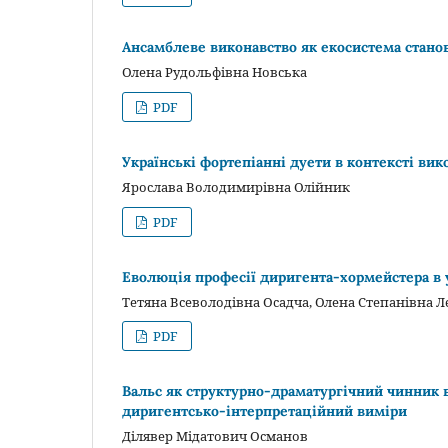
Ансамблеве виконавство як екосистема станов
Олена Рудольфівна Новська
PDF
Українські фортепіанні дуети в контексті вик
Ярослава Володимирівна Олійник
PDF
Еволюція професії диригента-хормейстера в 
Тетяна Всеволодівна Осадча, Олена Степанівна Лє
PDF
Вальс як структурно-драматургічний чинник 
диригентсько-інтерпретаційний виміри
Ділявер Мідатович Османов