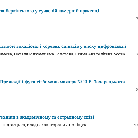
ля Барвінського у сучасній камерній практиці
ності вокалістів і хорових співаків у епоху цифровізації
анова, Наталя Михайлівна Толстова, Ганна Анатоліївна Усова
«Прелюдії і фуги сі-бемоль мажор» № 21 В. Задерацького)
техніки в академічному та естрадному співі
а Підгаєцька, Владислав Ігорович Поліщук
97