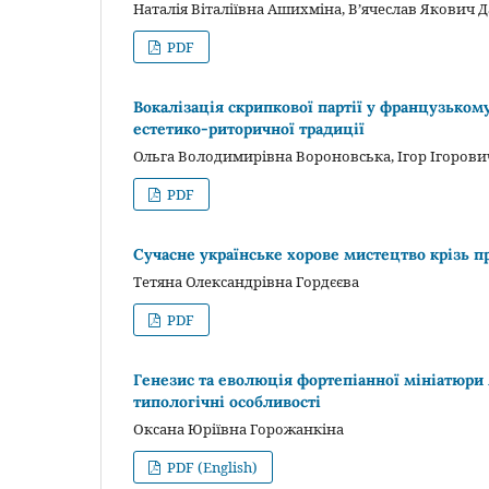
Наталія Віталіївна Ашихміна, В’ячеслав Якович
PDF
Вокалізація скрипкової партії у французьком
естетико-риторичної традиції
Ольга Володимирівна Вороновська, Ігор Ігорови
PDF
Сучасне українське хорове мистецтво крізь п
Тетяна Олександрівна Гордєєва
PDF
Генезис та еволюція фортепіанної мініатюри
типологічні особливості
Оксана Юріївна Горожанкіна
PDF (English)