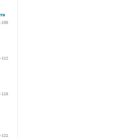
нта
-108
-112
-118
-122