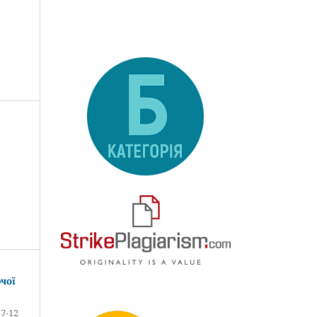
чої
7-12