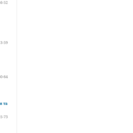
46-52
53-59
60-64
и та
65-73