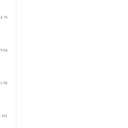
74-78
79-84
85-96
-101