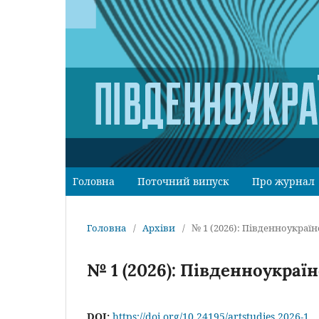
Головна
Поточний випуск
Про журнал
Головна
/
Архіви
/
№ 1 (2026): Південноукраїн
№ 1 (2026): Південноукраїн
DOI:
https://doi.org/10.24195/artstudies.2026-1