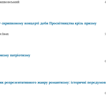
 Дашковський
у скрипковому концерті доби Просвітництва крізь призму
ч Івах
ризму патріотизму
 як репрезентативного жанру романтизму: історичні передумов