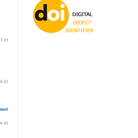
13-19
20-25
чної
26-31