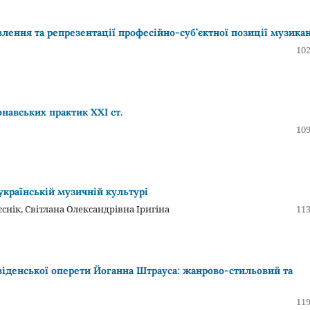
лення та репрезентації професійно-суб’єктної позиції музика
102
онавських практик ХХІ ст.
109
українській музичній культурі
снік, Світлана Олександрівна Іригіна
113
віденської оперети Йоганна Штрауса: жанрово-стильовий та
119