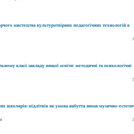
орчого мистецтва культуротвірних педагогічних технологій в
ьному класі закладу вищої освіти: методичні та психологічні
них школярів-підлітків як умова набуття ними музично-естети
н