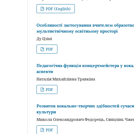
PDF (English)
Особливості застосування вчителем образотв
мультиетнічному освітньому просторі
Ду Цзіні
PDF
Педагогічна функція концертмейстера у вокал
аспекти
Наталія Михайлівна Травкіна
PDF
Розвиток вокально-творчих здібностей сучас
культури
Микола Олександрович Федорець, Сянцзінь Чже
PDF