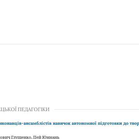
ЕЦЬКОЇ ПЕДАГОГІКИ
конавців-ансамблістів навичок автономної підготовки до твор
нович Глущенко, Пей Юннань